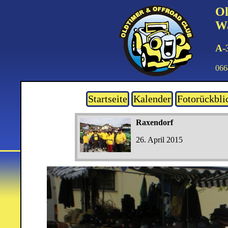
Ol
Wa
A-
066
Startseite
Kalender
Fotorückbli
Raxendorf
26. April 2015