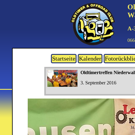
Ol
Wa
A-
066
Startseite
Kalender
Fotorückbli
Oldtimertreffen Niederwal
3. September 2016