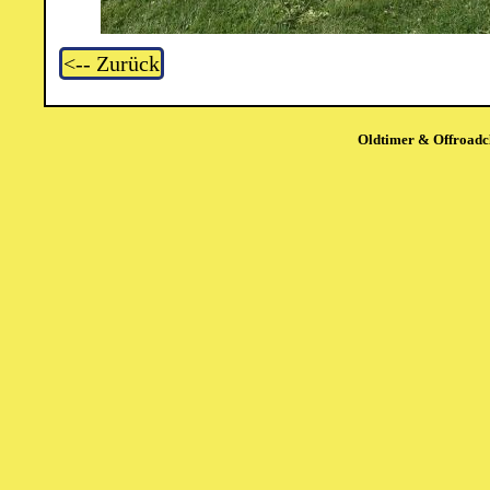
<-- Zurück
Oldtimer & Offroadcl