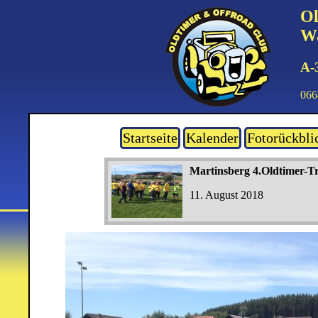
Ol
Wa
A-
066
Startseite
Kalender
Fotorückbli
Martinsberg 4.Oldtimer-Tr
11. August 2018